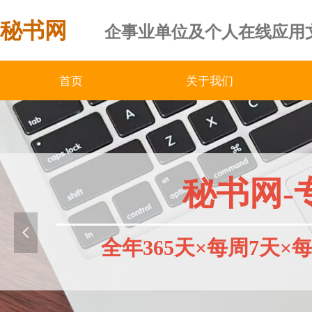
秘书网
企事业单位及个人在线应用
首页
关于我们
秘书网-
넳
全年365天×每周7天