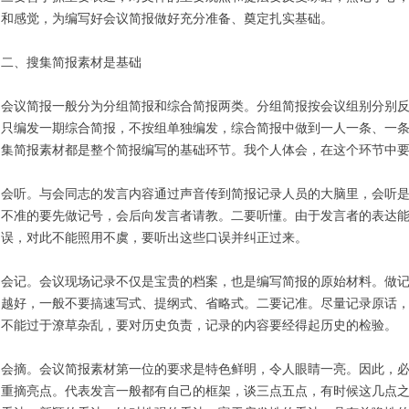
和感觉，为编写好会议简报做好充分准备、奠定扎实基础。
二、搜集简报素材是基础
会议简报一般分为分组简报和综合简报两类。分组简报按会议组别分别
只编发一期综合简报，不按组单独编发，综合简报中做到一人一条、一
集简报素材都是整个简报编写的基础环节。我个人体会，在这个环节中要
会听。与会同志的发言内容通过声音传到简报记录人员的大脑里，会听
不准的要先做记号，会后向发言者请教。二要听懂。由于发言者的表达
误，对此不能照用不虞，要听出这些口误并纠正过来。
会记。会议现场记录不仅是宝贵的档案，也是编写简报的原始材料。做
越好，一般不要搞速写式、提纲式、省略式。二要记准。尽量记录原话
不能过于潦草杂乱，要对历史负责，记录的内容要经得起历史的检验。
会摘。会议简报素材第一位的要求是特色鲜明，令人眼睛一亮。因此，
重摘亮点。代表发言一般都有自己的框架，谈三点五点，有时候这几点