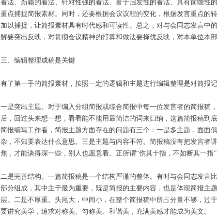
看法、新颖的看法、针对性强的看法、富于启发性的看法、具有前瞻性
重点捕捉简报素材。同时，还要根据会议议程的变化，根据发言重点的
加以捕捉，让简报素材具有时代感和可读性。总之，对与会同志发言中
解要突出反映，对贯彻会议精神的打算和做法要择优反映，对本单位本
三、编辑整理成稿是关键
有了第一手的简报素材，按照一定的逻辑和主题进行编辑整理是对简报
一是突出主题。对于编入分组简报或综合简报中每一位发言者的简报稿
后，回过头来想一想，看看能不能用最简洁的词来归纳，这篇简报稿到
简报编写工作看，简报主题方面存在的问题有三个：一是多主题，面面
杂，不知要表达什么意思。三是主题与内容不符。简报稿没有把发言者
焦，才能谈得深一些，别人也愿意看。正所谓“伤其十指，不如断其一指”
二是完善结构。一篇简报稿是一个结构严谨的整体。有时与会同志发言
部分组成，其中主干最为重要，既是简报的主要内容，也是体现简报主
层。二是不厚重。头尾大，中间小，在整个简报稿中所占分量不够，过
要讲究美学，追求对称美、匀称美、和谐美，充满美感才能成为美文。