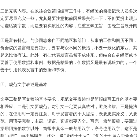
三是充实内容。在以往会议简报编写工作中，有经验的简报记录人员多
定要尽量充实一些，尤其是要注意把前因后果交代一下，不但要提出观
话虚话凑字数，而是要有实质性的内容，注重直奔主旨、围绕主旨展开
四是富有特点。与会同志来自不同地区和部门，从事的工作和阅历不同
价会议的发言概括要独到，要有与众不同的概括，不要一般化的东西。
起来比较有味。此外，有些代表发言虽然不成体系，但结合自身经历或
要善于使用数据和事例。数据是枯燥的，但数据又是最有说服力的，一
善于引用代表发言中的数据和事例。
四、规范文字表述是基本
文字工整是写文稿的基本要求，规范文字表述也是简报编写工作的基本要
相呼应。二是引文要规范。对引文一定要认真核对，避免出错。三是提
的，在使用时一定要注意。对于发言者的个人提法，既要忠实原义，又
范。用语要完整，主语、谓语、宾语都要齐全。写完一篇简报稿，要回
据用阿拉伯数字以外，简报中其余一般都用汉字，序号也用汉字。这不
称“同志”，而不称职务。此外，像“党的十七大”、“党的十七届六中全