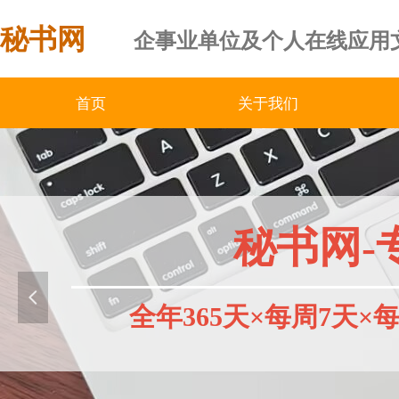
秘书网
企事业单位及个人在线应用
首页
关于我们
秘书网-
넳
全年365天×每周7天