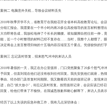
案例二 电脑意外关机，导致会议材料丢失
2010年秋季开学不久，省教育厅在我校召开全省本科高校教育论坛。
分组汇报会。我需要在一个半小时内将20多位高校领导的发言材料整理
大功即将告成，我放松地伸了个长长的懒腰。谁知腿脚自然往前一伸，竟
能，近一个小时整理的材料已经不复存在……当时，我整个人都懵了。
决定将会上发言整理归纳的十五项内容压缩至五个要点。凭借较快的打
案例三 忘记及时答复，招来怒气冲冲的来访人员
2010年暑假的一天，我正在办公室值班，门口突然聚集了20多个怒气
予回复，但直到现在他们还没有收到任何回复。我先安抚他们就座，热
事由、经办部门及答复时间期限。我又翻看四天前的值班记录，发现来
进，自己“抓大放小”，却忘记及时答复。按照值班记录，会议应该已经
回复，给他们带来了不愉快。在我诚恳致歉和耐心解释下，来访人员表
经历了以上失误的应急补救工作，我有几点深切体会：