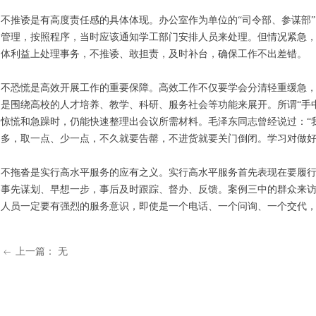
不推诿是有高度责任感的具体体现。办公室作为单位的“司令部、参谋部
管理，按照程序，当时应该通知学工部门安排人员来处理。但情况紧急
体利益上处理事务，不推诿、敢担责，及时补台，确保工作不出差错。
不恐慌是高效开展工作的重要保障。高效工作不仅要学会分清轻重缓急，
是围绕高校的人才培养、教学、科研、服务社会等功能来展开。所谓“手
惊慌和急躁时，仍能快速整理出会议所需材料。毛泽东同志曾经说过：“
多，取一点、少一点，不久就要告罄，不进货就要关门倒闭。学习对做
不拖沓是实行高水平服务的应有之义。实行高水平服务首先表现在要履
事先谋划、早想一步，事后及时跟踪、督办、反馈。案例三中的群众来
人员一定要有强烈的服务意识，即使是一个电话、一个问询、一个交代
上一篇：
无
ꂃ