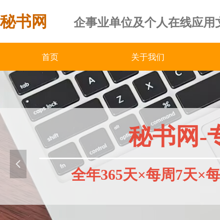
秘书网
企事业单位及个人在线应用
首页
关于我们
秘书网-
넳
全年365天×每周7天