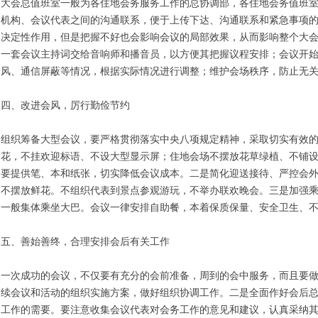
大会总值班室一般为各住地会务服务工作的总协调部，各住地会务值班
机构、会议代表之间的沟通联系，便于上传下达、沟通联系和紧急事项
决定性作用，但是把握不好也会影响会议的局部效果，从而影响整个大
一套会议主持词交给音响师和播音员，以方便其把握议程安排；会议开
风、通信屏蔽等情况，根据实际情况进行调整；维护会场秩序，防止无
四、改进会风，厉行勤俭节约
组织筹备大型会议，要严格贯彻落实中央八项规定精神，采取切实有效
花，不挂欢迎标语、不设大型显示屏；住地会场不摆放花草绿植、不铺
要提供笔、本和纸张，切实降低会议成本。二是简化迎送接待、严控会
不摆放鲜花。不组织代表到景点参观游玩，不举办联欢晚会。三是加强
一般集体乘坐大巴。会议一律安排自助餐，本着保质保量、安全卫生、
五、善始善终，合理安排会后有关工作
一次成功的会议，不仅要有充分的会前准备，周到的会中服务，而且要
续会议和活动的组织实施方案，做好组织协调工作。二是全面作好会后
工作的需要。要注意收集会议代表对会务工作的意见和建议，认真采纳